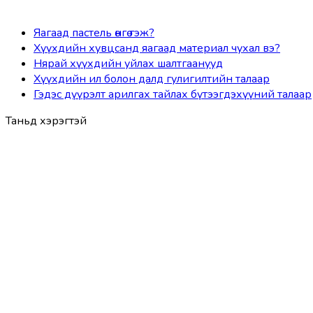
Яагаад пастель өнгө гэж?
Хүүхдийн хувцсанд яагаад материал чухал вэ?
Нярай хүүхдийн уйлах шалтгаанууд
Хүүхдийн ил болон далд гулигилтийн талаар
Гэдэс дүүрэлт арилгах тайлах бүтээгдэхүүний талаар
Таньд хэрэгтэй