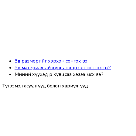
Зөв размерийг хэрхэн сонгох вэ
Зөв материалтай хувцас хэрхэн сонгох вэ?
Миний хүүхэд өөрөө хувцсаа хэзээ өмсөх вэ?
Түгээмэл асуултууд болон хариултууд